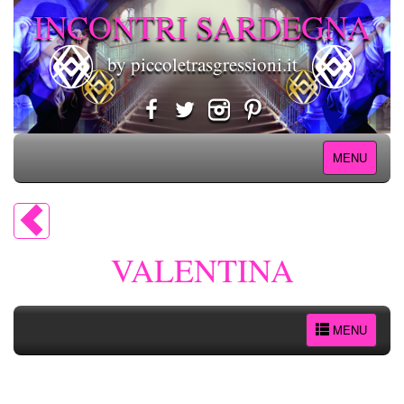
INCONTRI SARDEGNA
by piccoletrasgressioni.it
MENU
VALENTINA
MENU