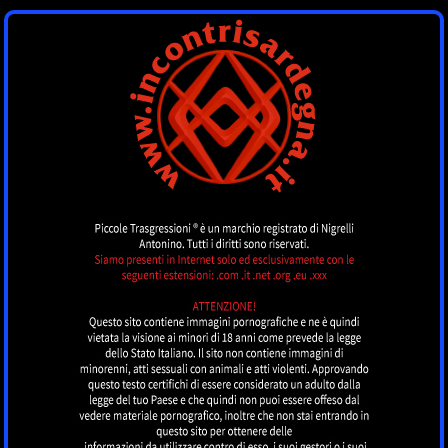
INCONTRI
SARDEGNA
by piccoletrasgressioni.it
MENU
Nessun annuncio