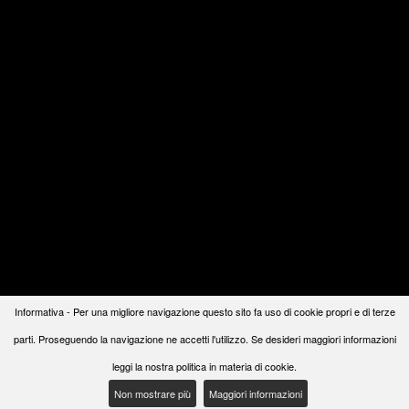
Informativa - Per una migliore navigazione questo sito fa uso di cookie propri e di terze
parti. Proseguendo la navigazione ne accetti l'utilizzo. Se desideri maggiori informazioni
leggi la nostra politica in materia di cookie.
Non mostrare più
Maggiori informazioni