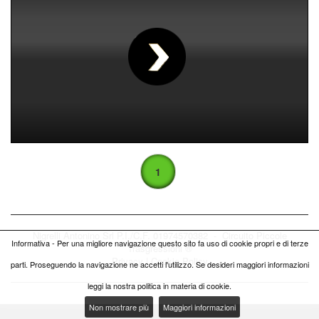
00
:
00
:
00
|
00
:
00
:
00
1
Nigrelli Antonino Srl P.I./C.F. 01974570382 - Circuito
Piccole
Informativa - Per una migliore navigazione questo sito fa uso di cookie propri e di terze
Trasgressioni ®
Privacy
|
Cookie Policy
parti. Proseguendo la navigazione ne accetti l'utilizzo. Se desideri maggiori informazioni
leggi la nostra politica in materia di cookie.
Non mostrare più
Maggiori informazioni