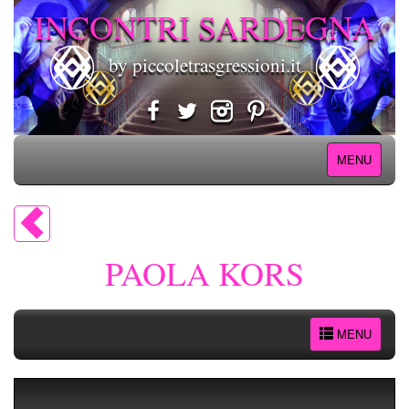
INCONTRI SARDEGNA
by piccoletrasgressioni.it
MENU
PAOLA KORS
MENU