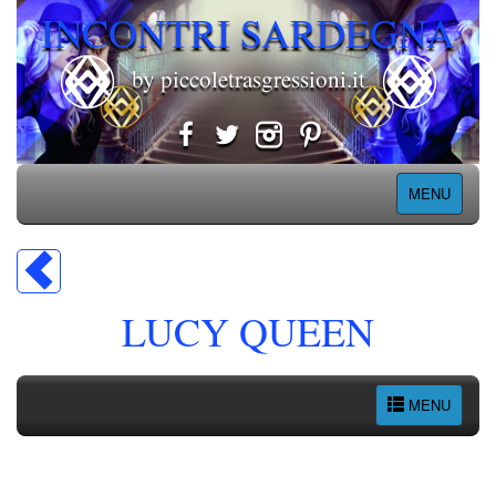
INCONTRI SARDEGNA
by piccoletrasgressioni.it
MENU
LUCY QUEEN
MENU