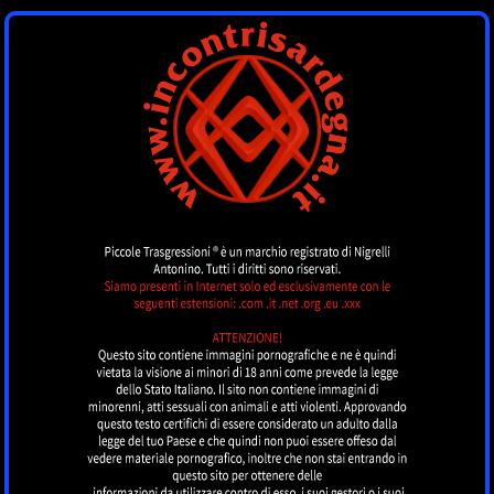
INCONTRI
SARDEGNA
by piccoletrasgressioni.it
MENU
Nessun annuncio